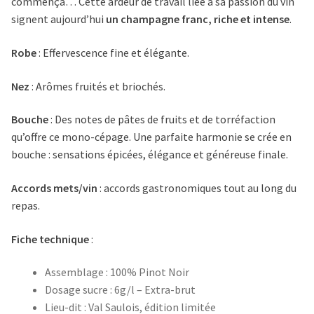
commença… Cette ardeur de travail liée à sa passion du vin
signent aujourd’hui
un champagne franc, riche et intense
.
Robe
: Effervescence fine et élégante.
Nez
: Arômes fruités et briochés.
Bouche
: Des notes de pâtes de fruits et de torréfaction
qu’offre ce mono-cépage. Une parfaite harmonie se crée en
bouche : sensations épicées, élégance et généreuse finale.
Accords mets/vin
: accords gastronomiques tout au long du
repas.
Fiche technique
:
Assemblage : 100% Pinot Noir
Dosage sucre : 6g/l – Extra-brut
Lieu-dit : Val Saulois, édition limitée