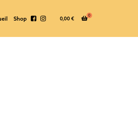
0
eil
Shop
0,00
€
Faceb
Instag
o
r
o
a
k
m