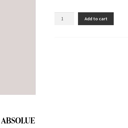
Cuvée
Add to cart
Blanc
de
Blancs
quantity
E ABSOLUE