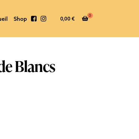
0
eil
Shop
0,00
€
Faceb
Instag
o
r
o
a
k
m
de Blancs