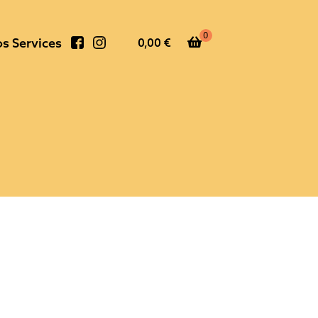
0
s Services
0,00
€
Faceb
Instag
o
r
o
a
k
m